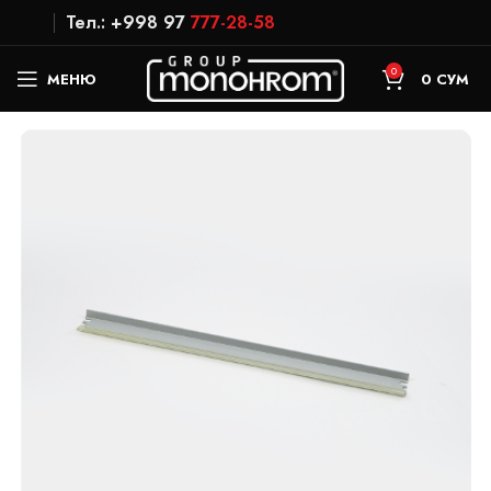
Тел.: +998 97
777-28-58
0
МЕНЮ
0
СУМ