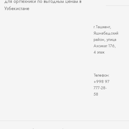
для оргтехники по выгодным ценам в
Узбекистане
г.Ташкент,
Яшнабадский
район, улица
Ахсикат 176,
4 этаж
Телефон:
+998 97
777-28-
58