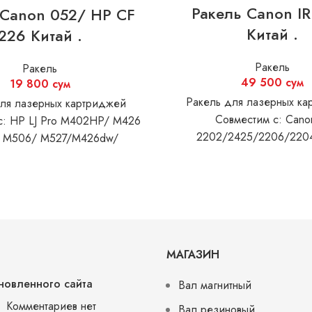
Ракель Canon I
 Canon 052/ HP CF
Китай .
226 Китай .
Ракель
Ракель
49 500
сум
19 800
сум
Ракель для лазерных к
ля лазерных картриджей
Совместим с: Cano
с: HP LJ Pro M402HP/ M426
2202/2425/2206/220
 M506/ M527/M426dw/
1/M404/M428 Canon
F542x/MF429x/MF522x/MF525x
26dw/LBP215x/214dw
МАГАЗИН
новленного сайта
Вал магнитный
Комментариев нет
Вал резиновый