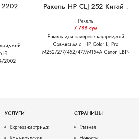
R 2202
Ракель HP CLJ 252 Китай .
Ракель
7 788
сум
Ракель для лазерных картриджей
Совместим с: HP Color LJ Pro
артриджей
M252/277/452/477/M154A Canon LBP-
n iR
610/611/612/613/621/623/640/650/653/6
4/2002
MF-
630/631/633/635/640/641/642/643/644/
УСЛУГИ
СТРАНИЦЫ
Express-картридж
Главная
Коммерческое
Новости