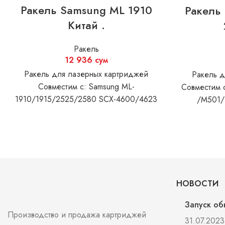
Ракель Samsung ML 1910
Ракель
Китай .
Ракель
12 936
сум
Ракель для лазерных картриджей
Ракель д
Совместим с: Samsung ML-
Совместим 
1910/1915/2525/2580 SCX-4600/4623
/M501/
Xerox WC 3210
M50
MF443dw/M
LBP2
НОВОСТИ
Запуск об
Производство и продажа картриджей
31.07.2023