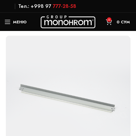
Тел.: +998 97
777-28-58
0
МЕНЮ
0
СУМ