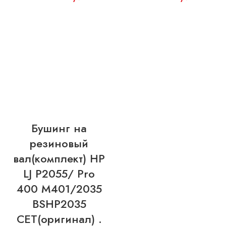
Бушинг на
резиновый
вал(комплект) HP
LJ P2055/ Pro
400 M401/2035
BSHP2035
CET(оригинал) .