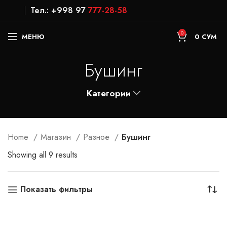
Тел.: +998 97
777-28-58
0
МЕНЮ
0
СУМ
Бушинг
Категории
Home
Магазин
Разное
Бушинг
Showing all 9 results
Показать фильтры