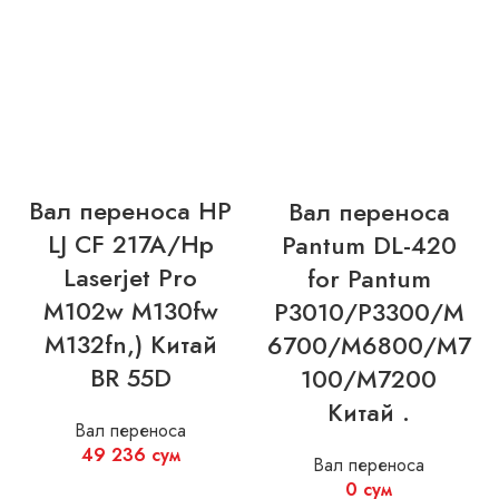
Вал переноса HP
Вал переноса
LJ CF 217A/Hp
Pantum DL-420
Laserjet Pro
for Pantum
M102w M130fw
P3010/P3300/M
M132fn,) Китай
6700/M6800/M7
BR 55D
100/M7200
Китай .
Вал переноса
49 236
сум
Вал переноса
0
сум