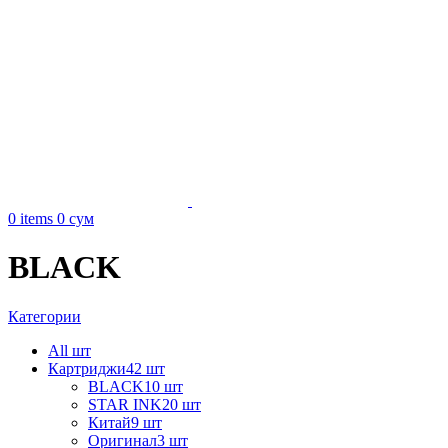
0
items
0
сум
BLACK
Категории
All
шт
Картриджи
42 шт
BLACK
10 шт
STAR INK
20 шт
Китай
9 шт
Оригинал
3 шт