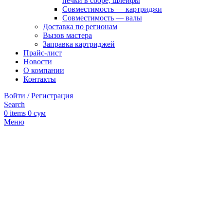
печки в сборе, шлейфы
Совместимость — картриджи
Совместимость — валы
Доставка по регионам
Вызов мастера
Заправка картриджей
Прайс-лист
Новости
О компании
Контакты
Войти / Регистрация
Search
0
items
0
сум
Меню