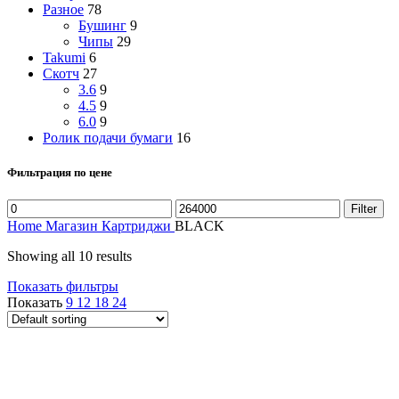
Разное
78
Бушинг
9
Чипы
29
Takumi
6
Скотч
27
3.6
9
4.5
9
6.0
9
Ролик подачи бумаги
16
Фильтрация по цене
Min
Max
Filter
price
price
Home
Магазин
Картриджи
BLACK
Showing all 10 results
Показать фильтры
Показать
9
12
18
24