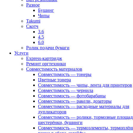
Разное
Бушинг
Чипы
Takumi
Скотч
3.6
4.5
6.0
Ролик подачи бумаги
Услуги
Express-картридж
Ремонт оргтехники
Совместимость материалов
Совместимость — тонеры
Цветные тонера
Совместимость — чипы, лента для принтеров
Совместимость — чернила
Совместимость — фотобарабаны
Совместимость — ракели, дозаторы
Совместимость — расходные материалы для
дупликаторов
Совместимость — ролики, тормозные площад
шестерёнки, бушинги
Совместимость — термоэлементы, термоплён