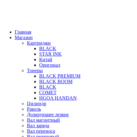
Главная
Магазин
Картриджи
BLACK
STAR INK
Китай
Оригинал
Тонеры
BLACK PREMIUM
BLACK BOOM
BLACK
COMET
HGOA HANDAN
Цилиндр
Ракель
Дозирующее лезвие
Вал магнитный
Вал заряда
Вал переноса
Вал резиновый