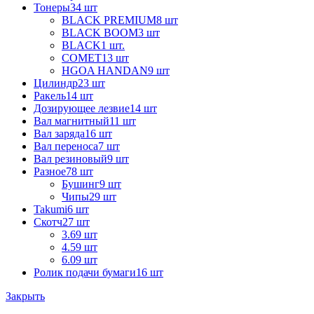
Тонеры
34 шт
BLACK PREMIUM
8 шт
BLACK BOOM
3 шт
BLACK
1 шт.
COMET
13 шт
HGOA HANDAN
9 шт
Цилиндр
23 шт
Ракель
14 шт
Дозирующее лезвие
14 шт
Вал магнитный
11 шт
Вал заряда
16 шт
Вал переноса
7 шт
Вал резиновый
9 шт
Разное
78 шт
Бушинг
9 шт
Чипы
29 шт
Takumi
6 шт
Скотч
27 шт
3.6
9 шт
4.5
9 шт
6.0
9 шт
Ролик подачи бумаги
16 шт
Закрыть