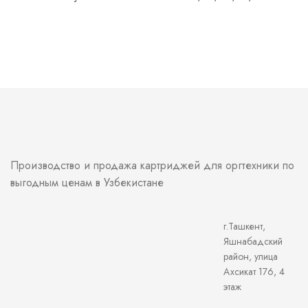
M125/126/127/128/201/202/225/226/1130
Canon LBP-
ser/1132/1136/1137/1210
610/611/612/613/621/623/640/65
ser/1212/1213
MF-
1214/1216/1217/3010/3100
630/631/633/635/640/641/642/64
Canon LBP 151/6000/6020/6030
MF-
211/212/216/217/226/229/231/232/237/244/247/
249/3010
Производство и продажа картриджей для оргтехники по
выгодным ценам в Узбекистане
г.Ташкент,
Яшнабадский
район, улица
Ахсикат 176, 4
этаж