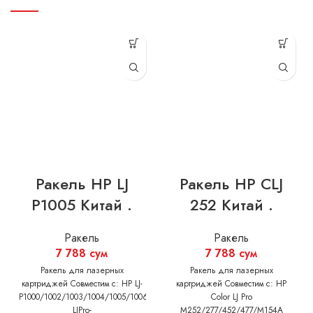
Ракель HP LJ
Ракель HP CLJ
P1005 Китай .
252 Китай .
Ракель
Ракель
7 788
сум
7 788
сум
Ракель для лазерных
Ракель для лазерных
картриджей Совместим с: HP LJ-
картриджей Совместим с: HP
P1000/1002/1003/1004/1005/1006/1007/1008/1009
Color LJ Pro
LJPro-
M252/277/452/477/M154A