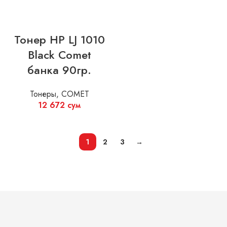
Тонер HP LJ 1010
Black Comet
банка 90гр.
Тонеры
,
COMET
12 672
сум
1
2
3
→