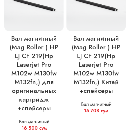
Вал магнитный
Вал магнитный
(Mag Roller ) HP
(Mag Roller ) HP
LJ CF 219(Hp
LJ CF 219(Hp
Laserjet Pro
Laserjet Pro
M102w M130fw
M102w M130fw
M132fn,) для
M132fn,) Китай
оригинальных
+спейсеры
картридж
Вал магнитный
+спейсеры
15 708
сум
Вал магнитный
16 500
сум