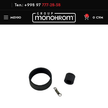
Тел.: +998 97
777-28-58
0
МЕНЮ
0
СУМ