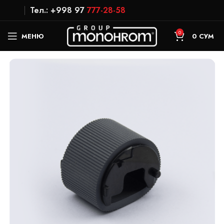
Тел.: +998 97
777-28-58
0
МЕНЮ
0
СУМ