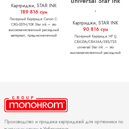
universal Star ink
Картриджи
,
STAR INK
.
189 816
сум
Лазерный Картридж Canon C-
Картриджи
,
STAR INK
CRG-057H/10K Star ink — это
90 816
сум
высококачественный расходный
материал, предназначенный
Лазерный Картридж HP LJ
для использования в лазерных
CB435A/CB436A/285/725
принтерах Canon. Обеспечивает
universal Star ink .— это
максимальные
высококачественный расходный
материал, предназначенный
для использования в лазерных
принтерах Canon/НР.
Производство и продажа картриджей для оргтехники по
выгодным ценам в Узбекистане