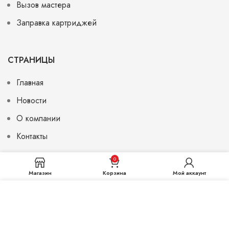
Вызов мастера
Заправка картриджей
СТРАНИЦЫ
Главная
Новости
О компании
Контакты
0
Магазин
Корзина
Мой аккаунт
© 2026
Monohrom.uz
. All rights reserved
Мы используем файлы cookie, чтобы улучшить ваш
опыт на нашем веб-сайте. Просматривая этот веб-
сайт, вы соглашаетесь на использование нами