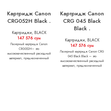
Картридж Canon
Картридж Canon
CRG052H Black .
CRG 045 Black
Black .
Картриджи
,
BLACK
147 576
сум
Картриджи
,
BLACK
Лазерный картридж Canon
147 576
сум
CRG052H— это
Лазерный картридж Canon CRG
высококачественный расходный
045 Black Black — это
материал, предназначенный
высококачественный расходный
для использования в лазерных
материал, предназначенный
принтерах Canon. Обеспечивает
для использования в лазерных
максимальные показатели
принтерах Canon. Обеспечивает
производительности и