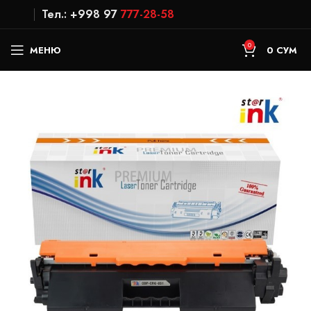
Тел.: +998 97
777-28-58
0
МЕНЮ
0
СУМ