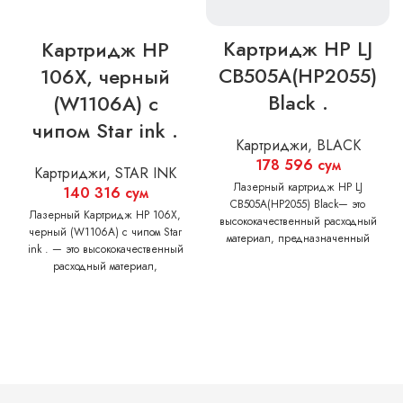
Картридж HP LJ
Картридж HP
CB505A(HP2055)
106X, черный
Black .
(W1106A) с
чипом Star ink .
Картриджи
,
BLACK
178 596
сум
Картриджи
,
STAR INK
Лазерный картридж HP LJ
140 316
сум
CB505A(HP2055) Black— это
Лазерный Картридж HP 106X,
высококачественный расходный
черный (W1106A) с чипом Star
материал, предназначенный
ink . — это высококачественный
для использования в лазерных
расходный материал,
принтерах НР. Обеспечивает
предназначенный для
максимальные показатели
использования в