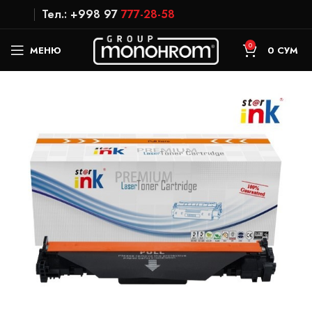
Тел.: +998 97
777-28-58
0
МЕНЮ
0
СУМ