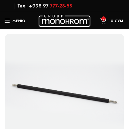
Тел.: +998 97
777-28-58
0
МЕНЮ
0
СУМ