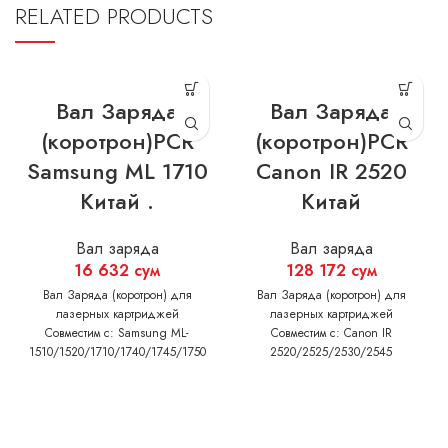
RELATED PRODUCTS
Вал Заряда
Вал Заряда
(коротрон)PCR
(коротрон)PCR
Samsung ML 1710
Canon IR 2520
Китай .
Китай
Вал заряда
Вал заряда
16 632
сум
128 172
сум
Вал Заряда (коротрон) для
Вал Заряда (коротрон) для
лазерных картриджей
лазерных картриджей
Совместим с: Samsung ML-
Совместим с: Canon IR
1510/1520/1710/1740/1745/1750
2520/2525/2530/2545
SCX-
4016/4100/4116/4216/4200/4300
XEROX Phaser 3115/ 3116/
3120/ 3121/ 3130/PE 114