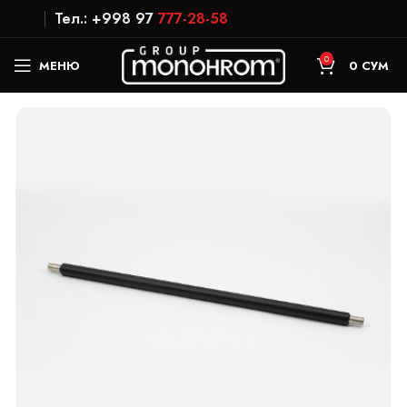
Тел.: +998 97
777-28-58
0
МЕНЮ
0
СУМ