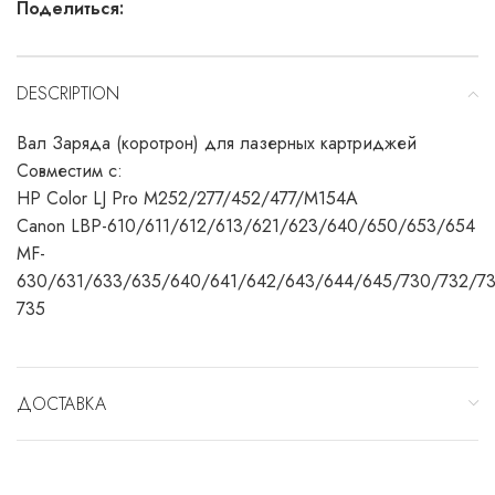
Поделиться:
DESCRIPTION
Вал Заряда (коротрон) для лазерных картриджей
Совместим с:
HP Color LJ Pro M252/277/452/477/M154A
Canon LBP-610/611/612/613/621/623/640/650/653/654
MF-
630/631/633/635/640/641/642/643/644/645/730/732/7
735
ДОСТАВКА