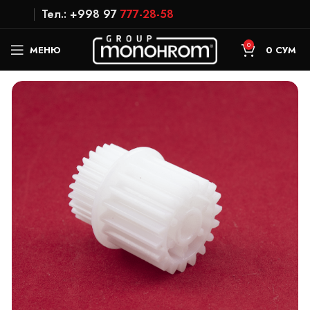
Тел.: +998 97
777-28-58
0
МЕНЮ
0
СУМ