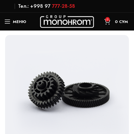
Тел.: +998 97
777-28-58
0
МЕНЮ
0
СУМ