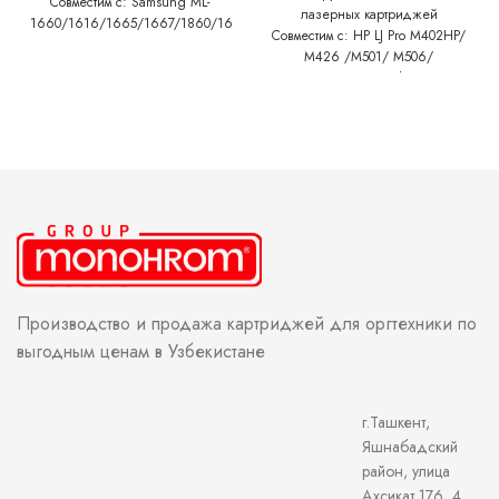
Совместим с: Samsung ML-
лазерных картриджей
1660/1616/1665/1667/1860/1670/1675
Совместим с: HP LJ Pro M402HP/
SCX-3200/3205/3207
M426 /M501/ M506/
M527/M426dw/
M501/M404/M428 Canon
MF443dw/MF542x/MF429x/MF522x/M
LBP226dw/LBP215x/214dw
Производство и продажа картриджей для оргтехники по
выгодным ценам в Узбекистане
г.Ташкент,
Яшнабадский
район, улица
Ахсикат 176, 4