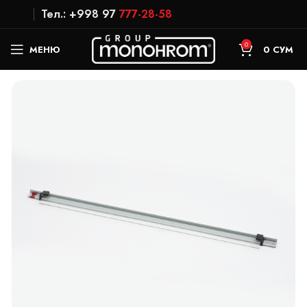
Тел.: +998 97
777-28-58
0
МЕНЮ
0
СУМ