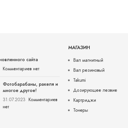
Canon
MF443dw/MF542x/MF429x/
LBP226dw/LBP215x/
МАГАЗИН
новленного сайта
Вал магнитный
Комментариев нет
Вал резиновый
Takumi
Фотобарабаны, ракеля и
Дозирующее лезвие
многое другое!
31.07.2023
Комментариев
Картриджи
нет
Тонеры