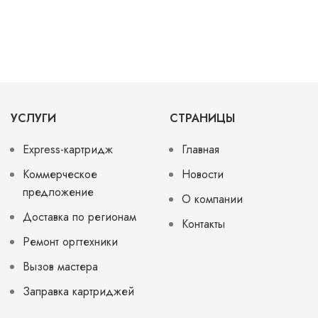
3117/3122/3124/3125
MF522x/MF525x
214dw
УСЛУГИ
СТРАНИЦЫ
Express-картридж
Главная
Коммерческое
Новости
предложение
О компании
Доставка по регионам
Контакты
Ремонт оргтехники
Вызов мастера
Заправка картриджей