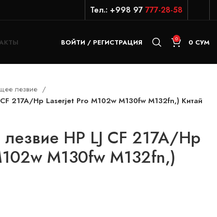
Тел.: +998 97
777-28-58
0
АКТЫ
ВОЙТИ / РЕГИСТРАЦИЯ
0
СУМ
щее лезвие
F 217A/Hp Laserjet Pro M102w M130fw M132fn,) Китай
лезвие HP LJ CF 217A/Hp
 M102w M130fw M132fn,)