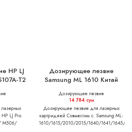
е HP LJ
Дозирующее лезвие
S107A-T2
Samsung ML 1610 Китай
вие
Дозирующее лезвие
14 784
сум
 лазерных
Дозирующее лезвие для лазерных
 HP LJ Pro
картриджей Совместим с: Samsung ML-
/ M506/
1610/1615/2010/2015/1640/1641/1645/22
404/M428
2241 SCX 4321/4521 XEROX Phaser