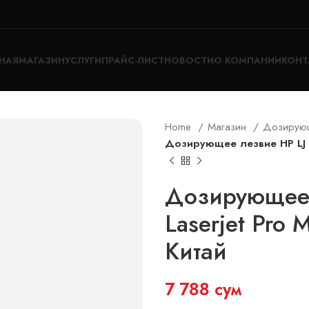
НАЯ
МАГАЗИН
УСЛУГИ
ПРАЙС-ЛИСТ
НОВОСТИ
О КОМПАНИИ
КОНТ
Home
Магазин
Дозирую
Дозирующее лезвие HP LJ C
Дозирующее 
Laserjet Pro
Китай
7 788
сум