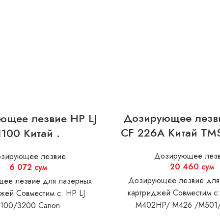
Дозирующее лезви
ющее лезвие HP LJ
CF 226A Китай TM
1100 Китай .
Дозирующее лез
зирующее лезвие
20 460
сум
6 072
сум
Дозирующее лезвие для
ее лезвие для лазерных
картриджей Совместим с:
жей Совместим с: HP LJ
M402HP/ M426 /M501
1100/3200 Canon
M527/M426dw/ M501/M
50/800/810/1110/1120