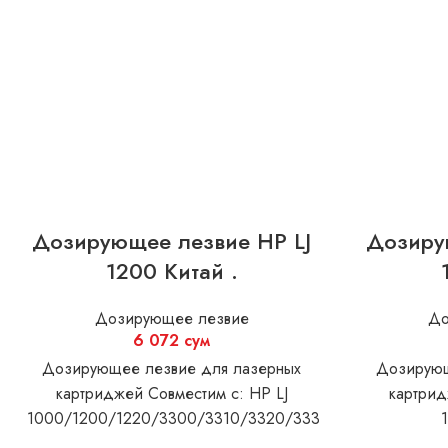
Дозирующее лезвие HP LJ
Дозиру
1200 Китай .
Дозирующее лезвие
До
6 072
сум
Дозирующее лезвие для лазерных
Дозирующ
картриджей Совместим с: HP LJ
картрид
1000/1200/1220/3300/3310/3320/3330/3380
Canon LBP 1210
250/3