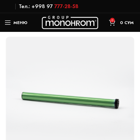
Тел.: +998 97
777-28-58
0
МЕНЮ
0
СУМ