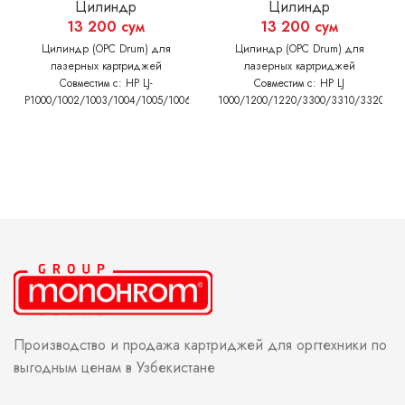
Цилиндр
Цилиндр
13 200
сум
13 200
сум
Цилиндр (OPC Drum) для
Цилиндр (OPC Drum) для
лазерных картриджей
лазерных картриджей
Совместим с: HP LJ-
Совместим с: HP LJ
P1000/1002/1003/1004/1005/1006/1007/1008/1009
1000/1200/1220/3300/3310/3320/33
LJPro-
Canon LBP 1210
M125/126/127/128/201/202/225/226/1130
ser/1132/1136/1137/1210
ser/1212/1213
1214/1216/1217/3010/3100
Canon LBP 151/6000/6020/6030
MF-
211/212/216/217/226/229/231/232/237/244/247/
249/3010
Производство и продажа картриджей для оргтехники по
выгодным ценам в Узбекистане