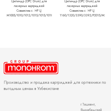
Цилиндр (OPC Drum) для
Цилиндр (OPC Drum) для
лазерных картриджей
лазерных картриджей
Совместим с: HP LJ
Совместим с: HP LJ
M1005/1010/1012/1015/1015/1018/1020/1022/M1319/3015/3020/3030/3050
1160/1320/3390/3392/P2015/M2727
Canon LBP 2900/3000 Canon MF
Canon LBP
4010/1018/4120/4140/4150/4270/4320/4330/4340/4350/4370/4380/4660
3310/LBP3370/LBP3300/3360
Canon PC D440/450
Производство и продажа картриджей для оргтехники по
выгодным ценам в Узбекистане
г.Ташкент,
Яшнабадский