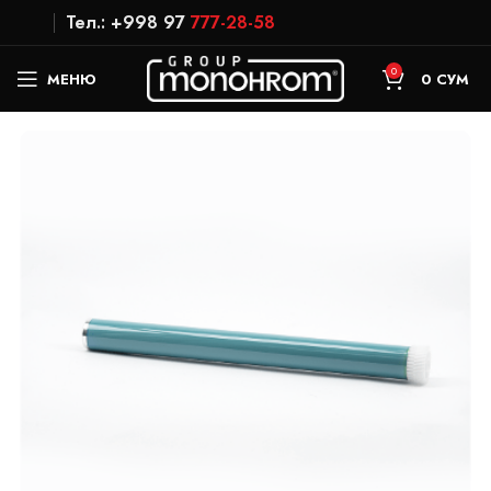
Тел.: +998 97
777-28-58
0
МЕНЮ
0
СУМ