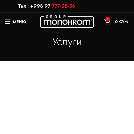
Тел.: +998 97
777-28-58
0
МЕНЮ
0
СУМ
Услуги