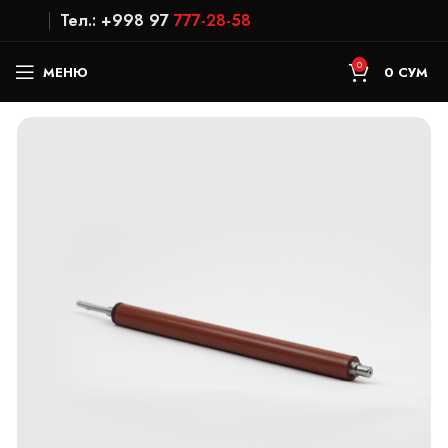
Тел.: +998 97
777-28-58
0
МЕНЮ
0
СУМ