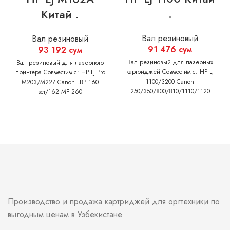
.
Китай .
Вал резиновый
Вал резиновый
91 476
сум
93 192
сум
Вал резиновый для лазерных
Вал резиновый для лазерного
картриджей Совместим с: HP LJ
принтера Совместим с: HP LJ Pro
1100/3200 Canon
M203/M227 Canon LBP 160
250/350/800/810/1110/1120
ser/162 MF 260
ser/264/267/269
Производство и продажа картриджей для оргтехники по
выгодным ценам в Узбекистане