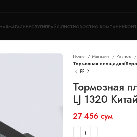
НАЯ
МАГАЗИН
УСЛУГИ
ПРАЙС-ЛИСТ
НОВОСТИ
О КОМПАНИИ
КОНТ
Home
Магазин
Разное
Тормозная площадка(Separa
Тормозная пл
LJ 1320 Китай
27 456
сум