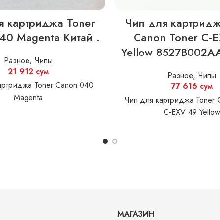
я картриджа Toner
Чип для картридж
40 Magenta Китай .
Canon Toner C-
Yellow 8527B002AA
Разное
,
Чипы
21 912
сум
Разное
,
Чипы
артриджа Toner Canon 040
77 616
сум
Magenta
Чип для картриджа Toner 
C-EXV 49 Yello
МАГАЗИН