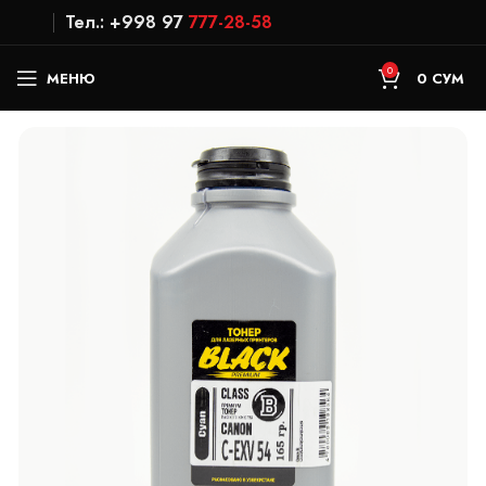
Тел.: +998 97
777-28-58
0
МЕНЮ
0
СУМ