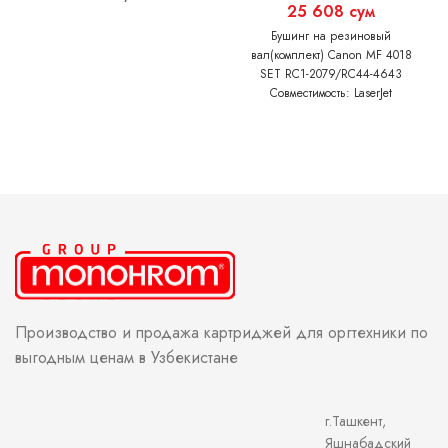
25 608
сум
Бушинг на резиновый
вал(комплект) Canon MF 4018
SET RC1-2079/RC44-4643
Совместимость: LaserJet
1010/1012/1015/1018/1020/1022/305
LBP-2900/3000 i-SENSYS
MF4018/4010/4120/4122/4150/4140
Производство и продажа картриджей для оргтехники по
выгодным ценам в Узбекистане
г.Ташкент,
Яшнабадский