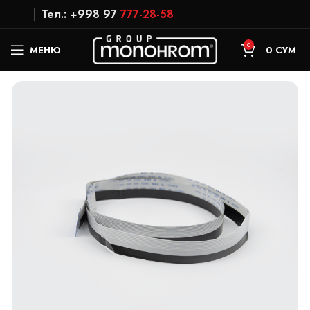
Тел.: +998 97
777-28-58
0
МЕНЮ
0
СУМ