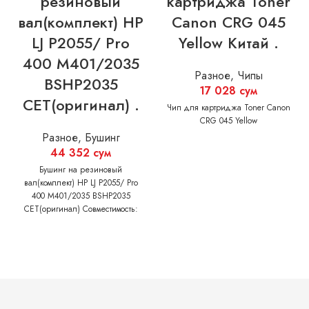
резиновый
картриджа Toner
вал(комплект) HP
Canon CRG 045
LJ P2055/ Pro
Yellow Китай .
400 M401/2035
Разное
,
Чипы
BSHP2035
17 028
сум
CET(оригинал) .
Чип для картриджа Toner Canon
CRG 045 Yellow
Разное
,
Бушинг
44 352
сум
Бушинг на резиновый
вал(комплект) HP LJ P2055/ Pro
400 M401/2035 BSHP2035
CET(оригинал) Совместимость:
HP: LaserJet P2035/2055 Pro
400/401/425 CANON: iR1133