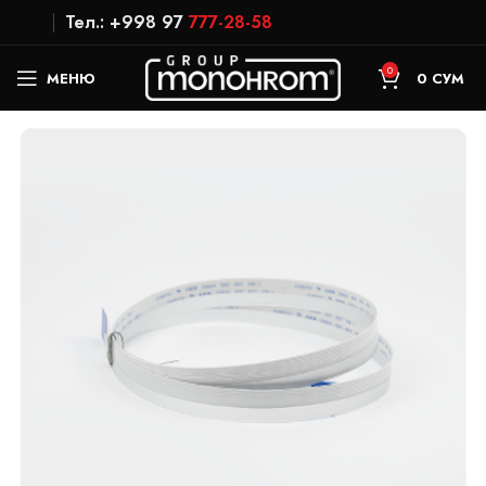
Тел.: +998 97
777-28-58
0
МЕНЮ
0
СУМ