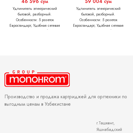
46 596
сум
59 004
сум
Удлинитель электрический
Удлинитель электрический
бытовой, разборный.
бытовой, разборный.
Особенности: 5 розеток
Особенности: 5 розеток
Евростандарт; Удобная сетевая
Евростандарт; Удобная сетевая
вилка; Силовой кабель
вилка; Силовой кабель
выполнен из чистой меди;
выполнен из чистой меди;
Контакты розеток изготовлены
Контакты розеток изготовлены
Производство и продажа картриджей для оргтехники по
выгодным ценам в Узбекистане
г.Ташкент,
Яшнабадский