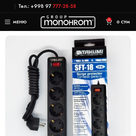
Тел.: +998 97
777-28-58
0
МЕНЮ
0
СУМ