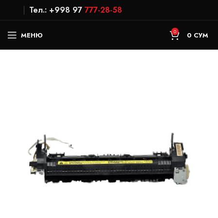
Тел.: +998 97
777-28-58
0
МЕНЮ
0
СУМ