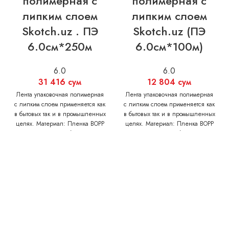
полимерная с
полимерная с
липким слоем
липким слоем
Skotch.uz . ПЭ
Skotch.uz (ПЭ
6.0см*250м
6.0см*100м)
6.0
6.0
31 416
сум
12 804
сум
Лента упаковочная полимерная
Лента упаковочная полимерная
с липким слоем применяется как
с липким слоем применяется как
в бытовых так и в промышленных
в бытовых так и в промышленных
целях. Материал: Пленка BOPP
целях. Материал: Пленка BOPP
Толщина без
Толщина без