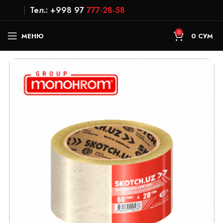
Тел.: +998 97
777-28-58
0
МЕНЮ
0
СУМ