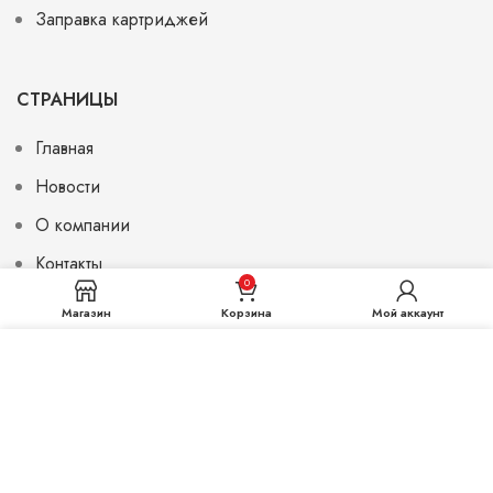
Заправка картриджей
СТРАНИЦЫ
Главная
Новости
О компании
Контакты
0
Магазин
Корзина
Мой аккаунт
Мы используем файлы cookie, чтобы улучшить ваш
© 2026
Monohrom.uz
. All rights reserved
опыт на нашем веб-сайте. Просматривая этот веб-
сайт, вы соглашаетесь на использование нами
файлов cookie.
ПРИНИМАЮ