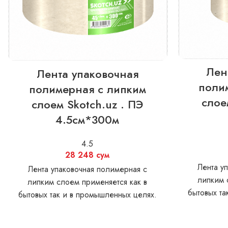
Лен
Лента упаковочная
поли
полимерная с липким
слое
слоем Skotch.uz . ПЭ
4.5см*300м
4.5
28 248
сум
Лента у
Лента упаковочная полимерная с
липким 
липким слоем применяется как в
бытовых та
бытовых так и в промышленных целях.
Материал:
Материал: Пленка BOPP Толщина без