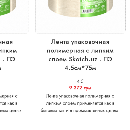
чная
Лента упаковочная
ипким
полимерная с липким
 . ПЭ
слоем Skotch.uz . ПЭ
м
4.5см*75м
4.5
9 372
сум
мерная с
Лента упаковочная полимерная с
ся как в
липким слоем применяется как в
нных целях.
бытовых так и в промышленных целях.
олщина без
Материал: Пленка BOPP Толщина без