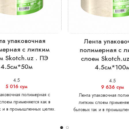
та упаковочная
Лента упаково
мерная с липким
полимерная с л
м Skotch.uz . ПЭ
слоем Skotch.uz
4.5см*50м
4.5см*100
4.5
4.5
5 016
сум
9 636
сум
паковочная полимерная с
Лента упаковочная поли
слоем применяется как в
липким слоем применяет
к и в промышленных целях.
бытовых так и в промышле
 Пленка BOPP Толщина без
Материал: Пленка BOPP Т