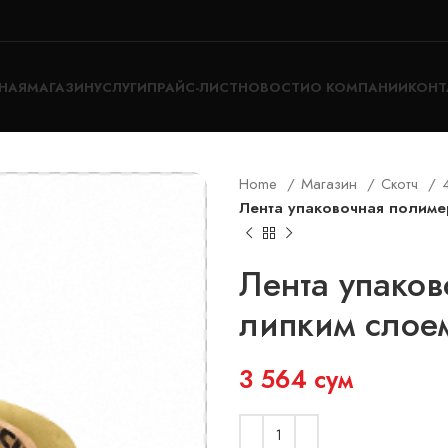
НАЯ
МАГАЗИН
УСЛУГИ
ПРАЙС-ЛИСТ
НОВОСТИ
О КОМПАНИИ
КОНТ
Home
Магазин
Скотч
Лента упаковочная полимер
Лента упаков
липким слоем
3 564
сум