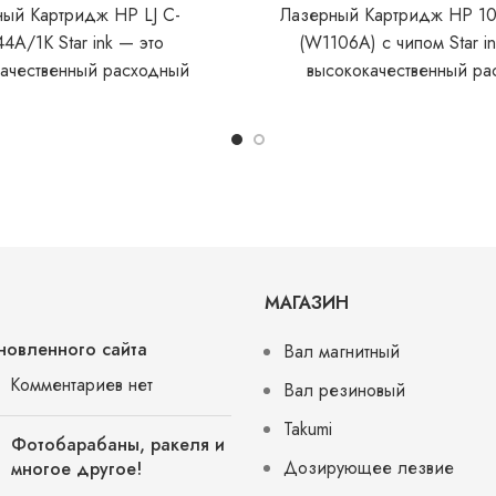
ный Картридж HP LJ C-
Лазерный Картридж HP 10
4A/1K Star ink — это
(W1106A) с чипом Star in
качественный расходный
высококачественный ра
л, предназначенный для
материал, предназначе
ания в лазерных принтерах
использования 
P. Обеспечивает
МАГАЗИН
новленного сайта
Вал магнитный
Комментариев нет
Вал резиновый
Takumi
Фотобарабаны, ракеля и
Дозирующее лезвие
многое другое!