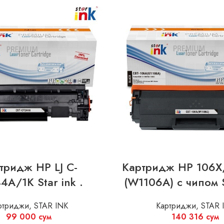
тридж HP LJ C-
Картридж HP 106X
4A/1K Star ink .
(W1106A) с чипом S
ртриджи
,
STAR INK
Картриджи
,
STAR 
99 000
сум
140 316
сум