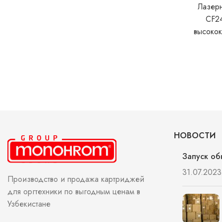
Canon/НР. Обеспечивает
Лазер
максимальные показатели
CF24
высоко
материа
использов
H
НОВОСТИ
Запуск об
31.07.2023
Производство и продажа картриджей
для оргтехники по выгодным ценам в
Узбекистане