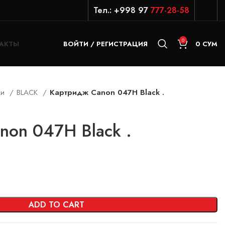
Тел.: +998 97
777-28-58
0
АКТЫ
ВОЙТИ / РЕГИСТРАЦИЯ
0
СУМ
жи
BLACK
Картридж Canon 047H Black .
non 047H Black .
ADD TO CART