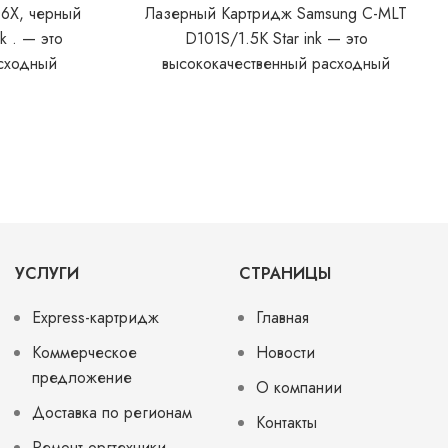
6X, черный
Лазерный Картридж Samsung C-MLT
k . — это
D101S/1.5K Star ink — это
сходный
высококачественный расходный
нный для
материал, предназначенный для
в
использования в лазерных принтерах
Samsung. Обеспечивает
УСЛУГИ
СТРАНИЦЫ
Express-картридж
Главная
Коммерческое
Новости
предложение
О компании
Доставка по регионам
Контакты
Ремонт оргтехники