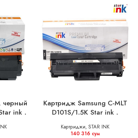
, черный
Картридж Samsung C-MLT
tar ink .
D101S/1.5K Star ink .
INK
Картриджи
,
STAR INK
140 316
сум