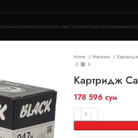
НАЯ
МАГАЗИН
УСЛУГИ
ПРАЙС-ЛИСТ
НОВОСТИ
О КОМПАНИИ
КОНТ
Home
Магазин
Картрид
Картридж Ca
178 596
сум