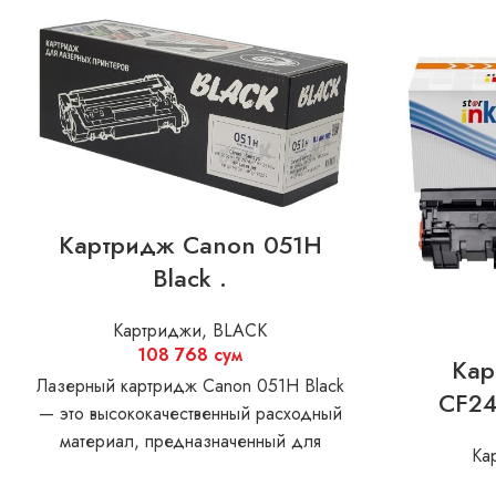
Картридж Canon 051H
Black .
Картриджи
,
BLACK
108 768
сум
Кар
Лазерный картридж Canon 051H Black
CF24
— это высококачественный расходный
материал, предназначенный для
Ка
использования в лазерных принтерах