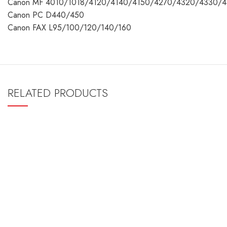
Canon MF 4010/1018/4120/4140/4150/4270/4320/4330/
Canon PC D440/450
Canon FAX L95/100/120/140/160
RELATED PRODUCTS