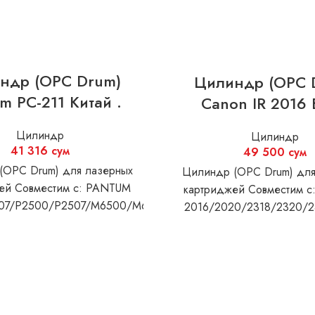
ндр (OPC Drum)
Цилиндр (OPC 
m PC-211 Китай .
Canon IR 2016 
Цилиндр
Цилиндр
41 316
сум
49 500
сум
(OPC Drum) для лазерных
Цилиндр (OPC Drum) для
ей Совместим с: PANTUM
картриджей Совместим с:
07/P2500/P2507/M6500/M6607
2016/2020/2318/2320/