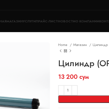
НАЯ
МАГАЗИН
УСЛУГИ
ПРАЙС-ЛИСТ
НОВОСТИ
О КОМПАНИИ
КОНТ
Home
Магазин
Цилинд
Цилиндр (OPC
13 200
сум