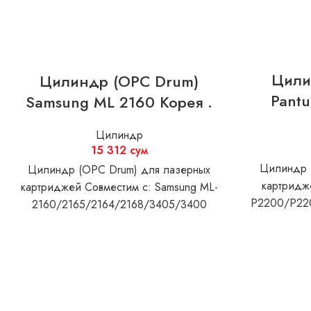
Цили
Цилиндр (OPC Drum)
Pantu
Samsung ML 2160 Корея .
Цилиндр
15 312
сум
Цилиндр 
Цилиндр (OPC Drum) для лазерных
картридж
картриджей Совместим с: Samsung ML-
P2200/P22
2160/2165/2164/2168/3405/3400
M2020/2070/2022 Xerox Phaser 3020
WC 3220