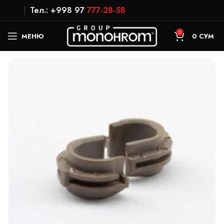
Тел.: +998 97
777-28-58
0
МЕНЮ
0
СУМ