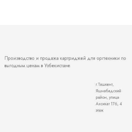
SUSPENDISSE QUAM AT VESTIBULUM
KITCHEN
Производство и продажа картриджей для оргтехники по
выгодным ценам в Узбекистане
г.Ташкент,
Яшнабадский
район, улица
Ахсикат 176, 4
этаж