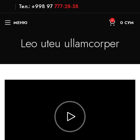
Тел.: +998 97
777-28-58
0
МЕНЮ
0
СУМ
Leo uteu ullamcorper