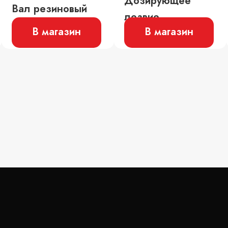
Дозирующее
Вал резиновый
лезвие
В магазин
В магазин