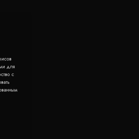
фисов
ми для
ство с
вать
сованным