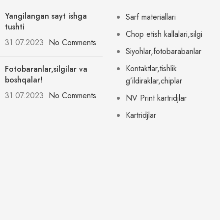
Yangilangan sayt ishga
Sarf materiallari
tushti
Chop etish kallalari,silgi
31.07.2023
No Comments
Siyohlar,fotobarabanlar
Kontaktlar,tishlik
Fotobaranlar,silgilar va
boshqalar!
g’ildiraklar,chiplar
31.07.2023
No Comments
NV Print kartridjlar
Kartridjlar