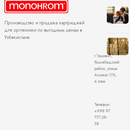
Производство и продажа картриджей
для оргтехники по выгодным ценам в
Узбекистане
г.Ташкент,
Яшнабадский
район, улица
Ахсикат 176,
4 этаж
Телефон:
+998 97
777-28-
58