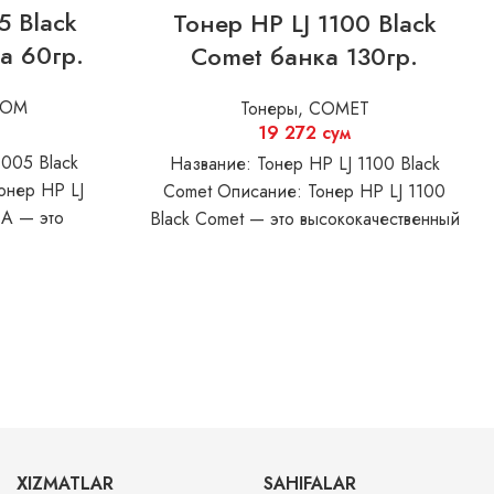
5 Black
Тонер HP LJ 1100 Black
а 60гр.
Comet банка 130гр.
OOM
Тонеры
,
COMET
19 272
сум
1005 Black
Название: Тонер HP LJ 1100 Black
онер HP LJ
Comet Описание: Тонер HP LJ 1100
 A — это
Black Comet — это высококачественный
продукт, который обеспечивает
XIZMATLAR
SAHIFALAR