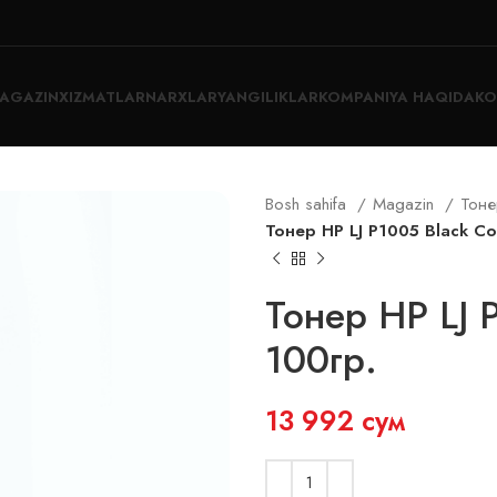
AGAZIN
XIZMATLAR
NARXLAR
YANGILIKLAR
KOMPANIYA HAQIDA
KO
Bosh sahifa
Magazin
Тон
Тонер HP LJ P1005 Black C
Тонер HP LJ 
100гр.
13 992
сум