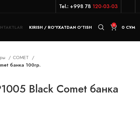
Tel.: +998 78
120-03-03
0
NTAKTLAR
KIRISH / RO'YXATDAN O'TISH
0
СУМ
еры
COMET
omet банка 100гр.
P1005 Black Comet банка