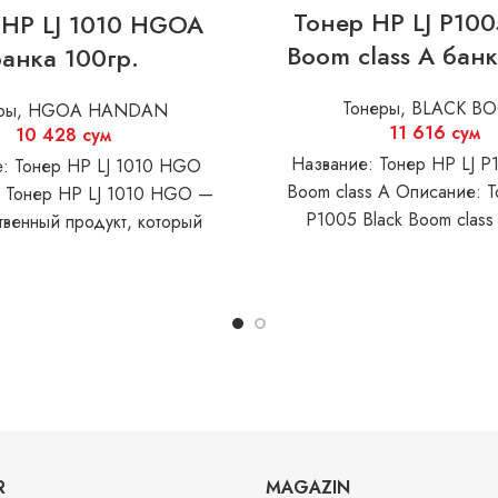
Тонер HP LJ P100
 HP LJ 1010 HGOA
Boom class A банк
банка 100гр.
Тонеры
,
BLACK B
ры
,
HGOA HANDAN
11 616
сум
10 428
сум
Название: Тонер HP LJ P
: Тонер HP LJ 1010 HGO
Boom class A Описание: Т
 Тонер HP LJ 1010 HGO —
P1005 Black Boom class
ственный продукт, который
спечивает четкую и
R
MAGAZIN