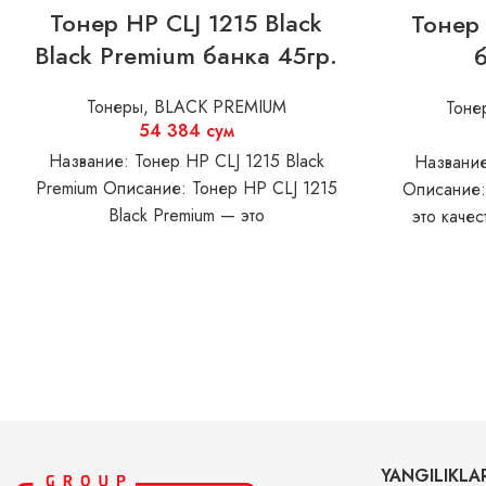
Тонер HP CLJ 1215 Black
Тонер
Black Premium банка 45гр.
Тонеры
,
BLACK PREMIUM
Тоне
54 384
сум
Название: Тонер HP CLJ 1215 Black
Название
Premium Описание: Тонер HP CLJ 1215
Описание:
Black Premium — это
это каче
высококачественный продукт, который
обе
обеспечивает
YANGILIKLA