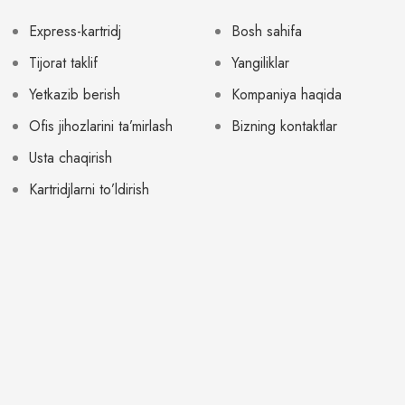
Express-kartridj
Bosh sahifa
Tijorat taklif
Yangiliklar
Yetkazib berish
Kompaniya haqida
Ofis jihozlarini ta’mirlash
Bizning kontaktlar
Usta chaqirish
Kartridjlarni to’ldirish