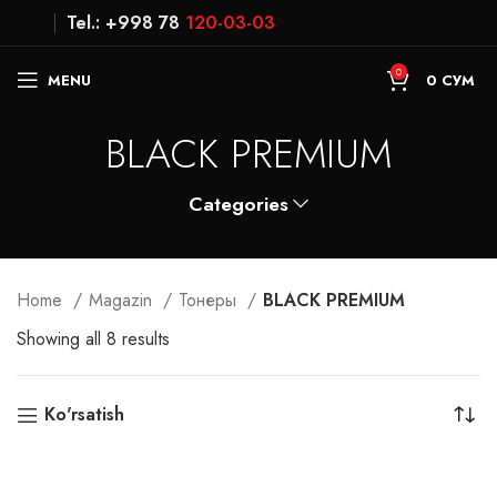
Tel.: +998 78
120-03-03
0
MENU
0
СУМ
BLACK PREMIUM
Categories
Home
Magazin
Тонеры
BLACK PREMIUM
Showing all 8 results
Ko'rsatish