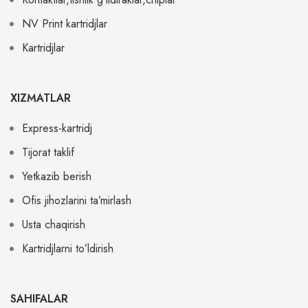
NV Print kartridjlar
Kartridjlar
XIZMATLAR
Express-kartridj
Tijorat taklif
Yetkazib berish
Ofis jihozlarini ta’mirlash
Usta chaqirish
Kartridjlarni to’ldirish
SAHIFALAR