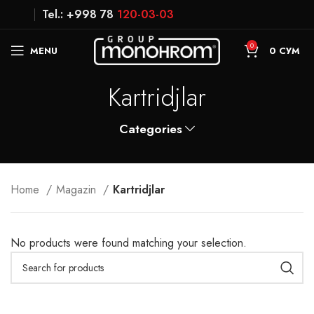
Tel.: +998 78
120-03-03
0
MENU
0
СУМ
Kartridjlar
Categories
Home
Magazin
Kartridjlar
No products were found matching your selection.