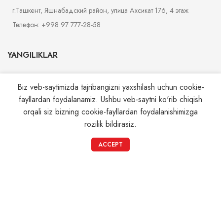
г.Ташкент, Яшнабадский район, улица Ахсикат 176, 4 этаж
Телефон: +998 97 777-28-58
YANGILIKLAR
MAGAZIN
Biz veb-saytimizda tajribangizni yaxshilash uchun cookie-
fayllardan foydalanamiz. Ushbu veb-saytni ko'rib chiqish
XIZMATLAR
orqali siz bizning cookie-fayllardan foydalanishimizga
rozilik bildirasiz.
SAHIFALAR
0
ACCEPT
Magazin
Filters
Savat
Mening akkauntim
© 2026
Monohrom.uz
. All rights reserved