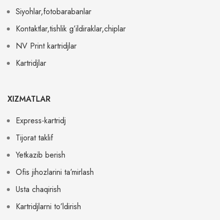
Siyohlar,fotobarabanlar
Kontaktlar,tishlik g’ildiraklar,chiplar
NV Print kartridjlar
Kartridjlar
XIZMATLAR
Express-kartridj
Tijorat taklif
Yetkazib berish
Ofis jihozlarini ta’mirlash
Usta chaqirish
Kartridjlarni to’ldirish