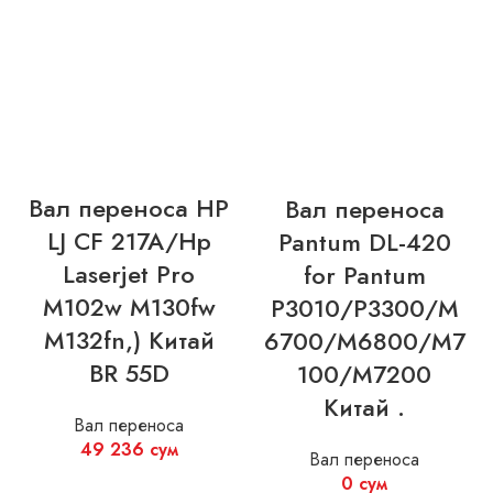
Вал переноса HP
Вал переноса
LJ CF 217A/Hp
Pantum DL-420
Laserjet Pro
for Pantum
M102w M130fw
P3010/P3300/M
M132fn,) Китай
6700/M6800/M7
BR 55D
100/M7200
Китай .
Вал переноса
49 236
сум
Вал переноса
0
сум