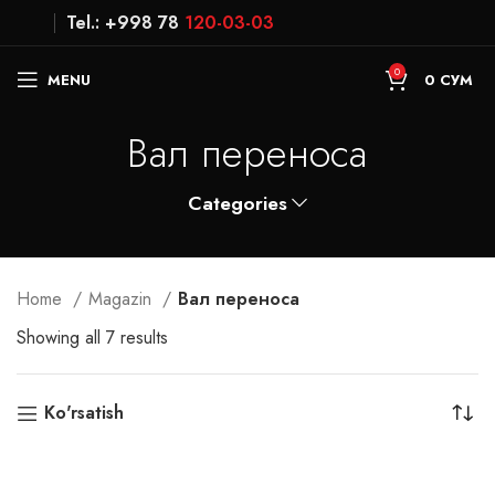
Tel.: +998 78
120-03-03
0
MENU
0
СУМ
Вал переноса
Categories
Home
Magazin
Вал переноса
Showing all 7 results
Ko'rsatish