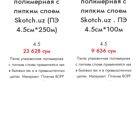
полимерная с
полимерная с
липким слоем
липким слоем
Skotch.uz . ПЭ
Skotch.uz (ПЭ
4.5см*100м
4.5см*250м)
4.5
4.5
9 636
сум
23 628
сум
Лента упаковочная полимерная
Лента упаковочная полимерная
с липким слоем применяется как
с липким слоем применяется как
в бытовых так и в промышленных
в бытовых так и в промышленных
целях. Материал: Пленка BOPP
целях. Материал: Пленка BOPP
Толщина без
Толщина без