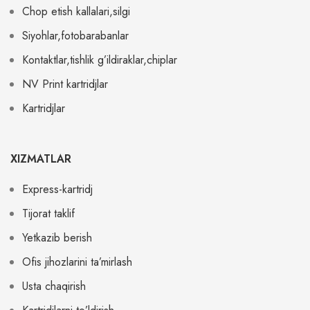
Chop etish kallalari,silgi
Siyohlar,fotobarabanlar
Kontaktlar,tishlik g’ildiraklar,chiplar
NV Print kartridjlar
Kartridjlar
XIZMATLAR
Express-kartridj
Tijorat taklif
Yetkazib berish
Ofis jihozlarini ta’mirlash
Usta chaqirish