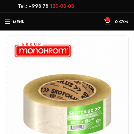
Tel.: +998 78
120-03-03
0
MENU
0
СУМ