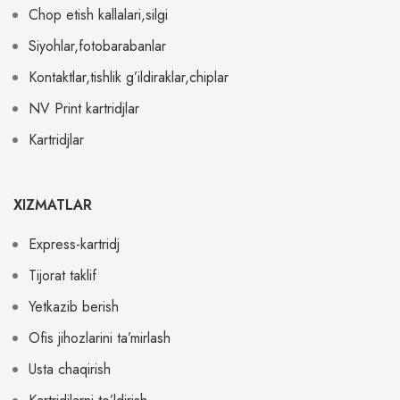
Chop etish kallalari,silgi
Siyohlar,fotobarabanlar
Kontaktlar,tishlik g’ildiraklar,chiplar
NV Print kartridjlar
Kartridjlar
XIZMATLAR
Express-kartridj
Tijorat taklif
Yetkazib berish
Ofis jihozlarini ta’mirlash
Usta chaqirish